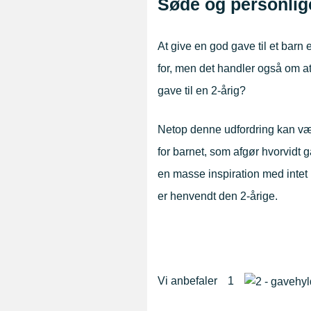
Søde og personlige
entsgaver
l kollega
eninden
Bryllup
11-årig
At give en god gave til et barn e
for, men det handler også om at
bryllupsgave
elegsgaver
ve gaver
orældre
2-årig
gave til en 2-årig?
ryllupsgave
elsesgaver
teforældre
delgaven
8-årig
Netop denne udfordring kan væ
for barnet, som afgør hvorvidt ga
lser til ham
plejemor
jsegilde
il ham
0-årig
en masse inspiration med intet 
ser til hende
lyttergave
udenten
l hende
0-årig
er henvendt den 2-årige.
nlige gaver
ndegilde
enageren
0-årig
Til far
mationsgave
rtinden
0-årig
Til mor
Vi anbefaler
1