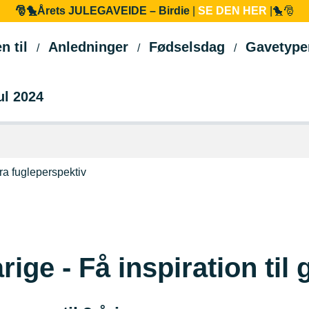
🎅🐤Årets JULEGAVEIDE – Birdie
|
SE DEN HER
|🐤🎅
n til
Anledninger
Fødselsdag
Gavetype
ul 2024
årige - Få inspiration til