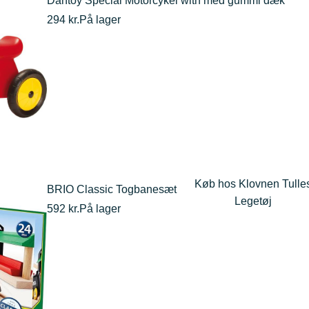
Dantoy Special Motorcykel with med gummi dæk
294 kr.
På lager
Køb hos Klovnen Tulle
BRIO Classic Togbanesæt
Legetøj
592 kr.
På lager