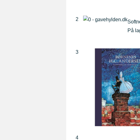
entergilde
2
Soft
På la
3
4