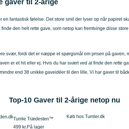
 gaver til 2-årige
r en fantastisk følelse. Det store smil der lyser op når papiret ska
 finde den helt rette gave, som netop kan fremtvinge disse stor
re svær, fordi det er næppe et spørgsmål om prisen på gaven
ven er et hit eller ej. Hvis du har svært ved at finde den rette gav
mindre end 38 unikke gaveidéer til den lille. Vi har gaver til bå
Top-10 Gaver til 2-årige netop nu
Køb hos Tumler.dk
Tumle Trædesten™
499 kr.
På lager