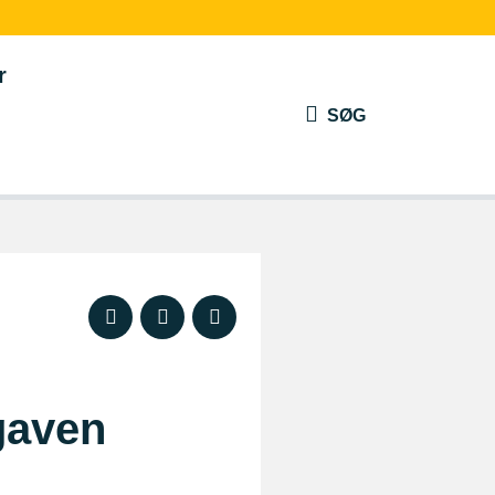
r
SØG
 gaven