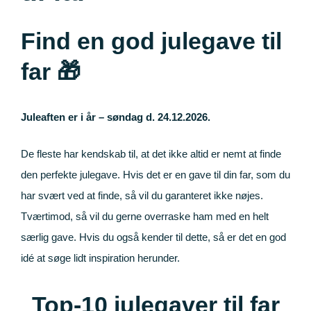
entsgaver
l kollega
eninden
Bryllup
11-årig
Find en god julegave til
far 🎁
bryllupsgave
elegsgaver
ve gaver
orældre
2-årig
ryllupsgave
elsesgaver
teforældre
delgaven
8-årig
Juleaften er i år – søndag d. 24.12.2026.
lser til ham
plejemor
jsegilde
il ham
0-årig
De fleste har kendskab til, at det ikke altid er nemt at finde
den perfekte julegave. Hvis det er en gave til din far, som du
ser til hende
lyttergave
udenten
l hende
0-årig
har svært ved at finde, så vil du garanteret ikke nøjes.
Tværtimod, så vil du gerne overraske ham med en helt
nlige gaver
ndegilde
enageren
0-årig
Til far
særlig gave. Hvis du også kender til dette, så er det en god
idé at søge lidt inspiration herunder.
mationsgave
rtinden
0-årig
Til mor
Top-10 julegaver til far