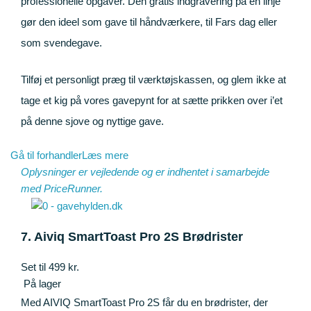
professionelle opgaver. Den gratis indgravering på én linje
gør den ideel som gave til håndværkere, til Fars dag eller
som svendegave.
Tilføj et personligt præg til værktøjskassen, og glem ikke at
tage et kig på vores gavepynt for at sætte prikken over i’et
på denne sjove og nyttige gave.
Gå til forhandler
Læs mere
Oplysninger er vejledende og er indhentet i samarbejde
med
PriceRunner
.
7. Aiviq SmartToast Pro 2S Brødrister
Set til 499 kr.
På lager
Med AIVIQ SmartToast Pro 2S får du en brødrister, der