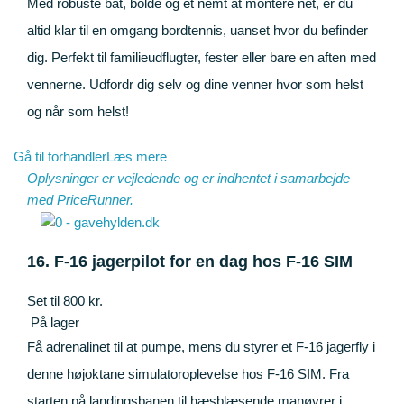
Med robuste bat, bolde og et nemt at montere net, er du
altid klar til en omgang bordtennis, uanset hvor du befinder
dig. Perfekt til familieudflugter, fester eller bare en aften med
vennerne. Udfordr dig selv og dine venner hvor som helst
og når som helst!
Gå til forhandler
Læs mere
Oplysninger er vejledende og er indhentet i samarbejde
med
PriceRunner
.
16. F-16 jagerpilot for en dag hos F-16 SIM
Set til 800 kr.
På lager
Få adrenalinet til at pumpe, mens du styrer et F-16 jagerfly i
denne højoktane simulatoroplevelse hos F-16 SIM. Fra
starten på landingsbanen til hæsblæsende manøvrer i