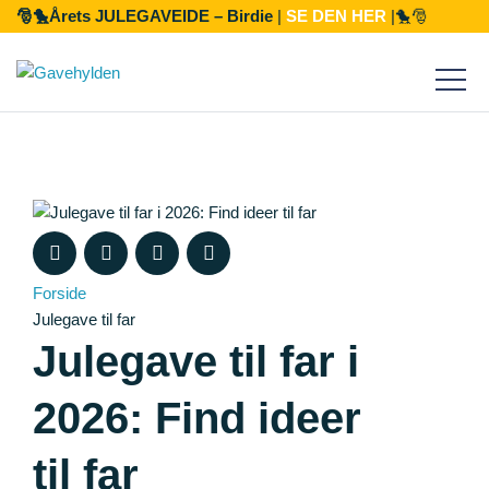
🎅🐤Årets JULEGAVEIDE – Birdie
|
SE DEN HER
|🐤🎅
Gaven til
Mor
Anledninger
ars dag
Far
Fødselsdag
Forside
Julegave til far
ors dag
1-årig
Ham
Gavetyper
Julegave til far i
2026: Find ideer
lgaver
Hende
Barsel
2-årig
Jul 2024
til far
gaveønsker
æresten
arnedåb
ingaver
0-årig