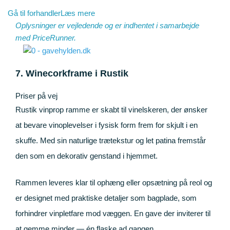
Gå til forhandler
Læs mere
Oplysninger er vejledende og er indhentet i samarbejde
med
PriceRunner
.
7. Winecorkframe i Rustik
Priser på vej
Rustik vinprop ramme er skabt til vinelskeren, der ønsker
at bevare vinoplevelser i fysisk form frem for skjult i en
skuffe. Med sin naturlige trætekstur og let patina fremstår
den som en dekorativ genstand i hjemmet.
Rammen leveres klar til ophæng eller opsætning på reol og
er designet med praktiske detaljer som bagplade, som
forhindrer vinpletfare mod væggen. En gave der inviterer til
at gemme minder — én flaske ad gangen.