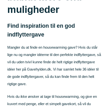
muligheder
entsgaver
l kollega
eninden
Bryllup
11-årig
bryllupsgave
elegsgaver
ve gaver
orældre
2-årig
Find inspiration til en god
indflyttergave
ryllupsgave
elsesgaver
teforældre
delgaven
8-årig
Mangler du at finde en housewarming gave? Hvis du står
lser til ham
plejemor
jsegilde
il ham
0-årig
lige nu og mangler idéerne til den perfekte indflyttergave, så
vil du uden tvivl kunne finde de helt rigtige indflyttergave
ser til hende
lyttergave
udenten
l hende
0-årig
idéer her på Gavehylden.dk. Vi har samlet hele 36 idéer til
de gode indflyttergaver, så du kan finde frem til den helt
nlige gaver
ndegilde
enageren
0-årig
Til far
rigtige gave.
mationsgave
rtinden
0-årig
Til mor
Hvis du ikke ønsker at tage til housewarming, og give en
kuvert med penge, eller et simpelt gavekort, så vil du