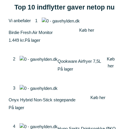
Top 10 indflytter gaver netop nu
Vi anbefaler
1
Køb her
Birdie Fresh Air Monitor
1.449 kr.
På lager
2
Køb
Qookware Airfryer 7,5L
her
På lager
3
Køb her
Onyx Hybrid Non-Stick stegepande
På lager
4
Hugo Spritz Drinkspakke ØKO